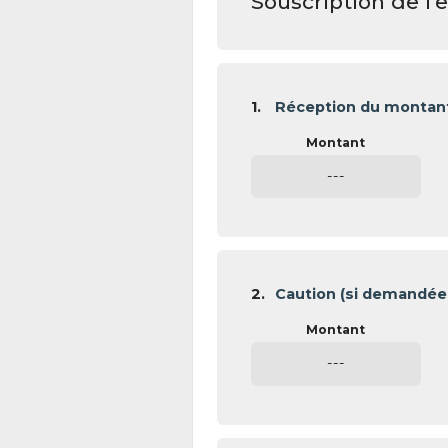
Souscription de l
1.
Réception du montan
---
2.
Caution (si demandée 
---