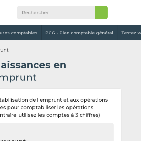
tures comptables
PCG - Plan comptable général
Testez v
unt
naissances en
mprunt
ptabilisation de l'emprunt et aux opérations
es pour comptabiliser les opérations
traire, utilisez les comptes à 3 chiffres) :