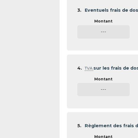
3.
Eventuels frais de dos
---
4.
sur les frais de do
TVA
---
5.
Règlement des frais d