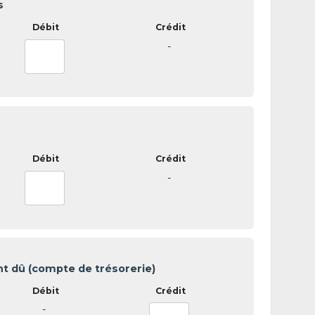
s
-
-
 dû (compte de trésorerie)
-