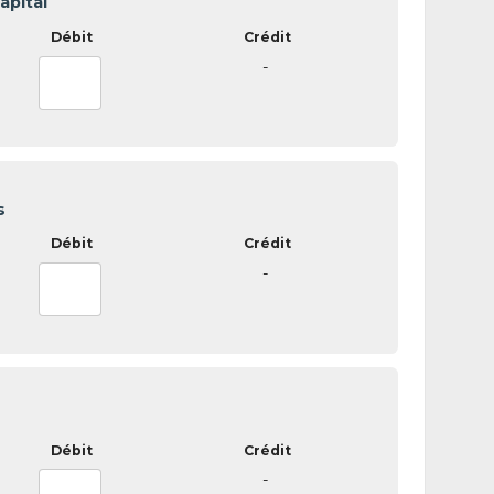
pital
-
s
-
-