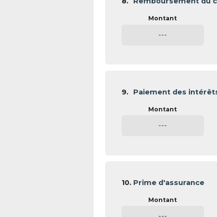
8.
Remboursement du ca
---
9.
Paiement des intérêt
---
10.
Prime d'assurance
---