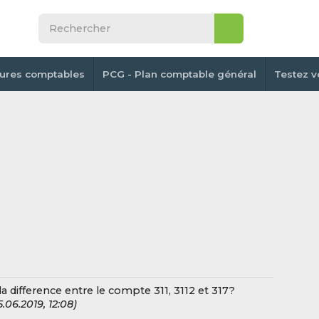
tures comptables
PCG - Plan comptable général
Testez v
 la difference entre le compte 311, 3112 et 317?
5.06.2019, 12:08)