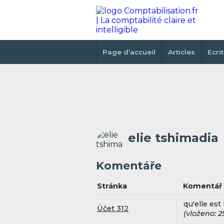
Page d’accueil
Articles
Ecri
elie tshimadia
Komentáře
Stránka
Komentář
qu'elle est
Účet 312
(vloženo: 2