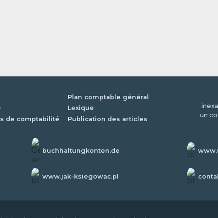
Plan comptable général
inexa
é
Lexique
un co
s de comptabilité
Publication des articles
buchhaltungkonten.de
www.u
www.jak-ksiegowac.pl
conta