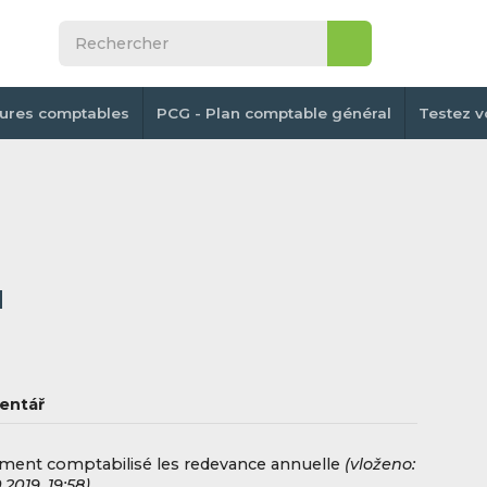
tures comptables
PCG - Plan comptable général
Testez v
H
entář
ent comptabilisé les redevance annuelle
(vloženo:
.2019, 19:58)