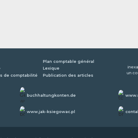
Plan comptable général
inexa
é
Lexique
un co
s de comptabilité
Publication des articles
buchhaltungkonten.de
www.u
www.jak-ksiegowac.pl
conta