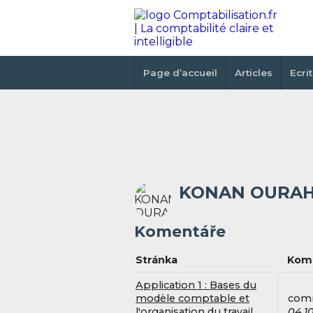
Page d’accueil
Articles
Ecri
KONAN OURA
Komentáře
Stránka
Kom
Application 1 : Bases du
modèle comptable et
comm
l'organisation du travail
04.10