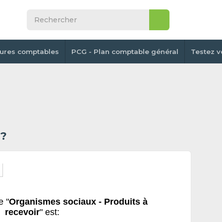
tures comptables
PCG - Plan comptable général
Testez v
 ?