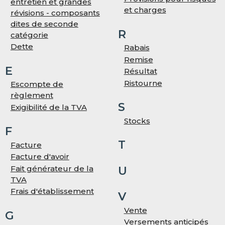
entretien et grandes
et charges
révisions - composants
dites de seconde
R
catégorie
Dette
Rabais
Remise
E
Résultat
Ristourne
Escompte de
règlement
S
Exigibilité de la TVA
Stocks
F
T
Facture
Facture d'avoir
Fait générateur de la
U
TVA
Frais d'établissement
V
Vente
G
Versements anticipés