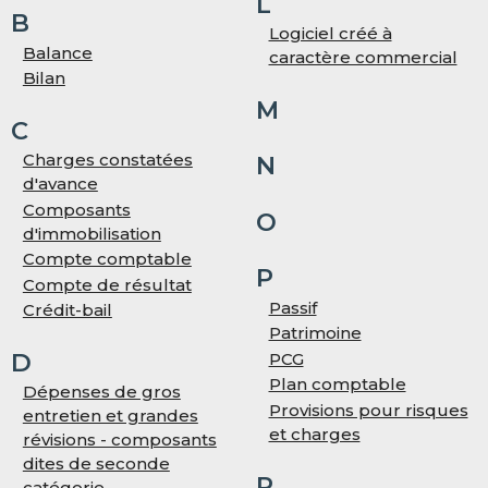
L
B
Logiciel créé à
Balance
caractère commercial
Bilan
M
C
Charges constatées
N
d'avance
Composants
O
d'immobilisation
Compte comptable
P
Compte de résultat
Passif
Crédit-bail
Patrimoine
D
PCG
Plan comptable
Dépenses de gros
Provisions pour risques
entretien et grandes
et charges
révisions - composants
dites de seconde
R
catégorie