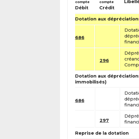
Libell
compte
compte
Débit
Crédit
Dotation aux dépréciation
Dotat
dépréc
686
financ
Dépréc
créanc
296
Compte
Dotation aux dépréciations
immobilisés)
Dotat
dépréc
686
financ
Dépréc
297
financ
Reprise de la dotation