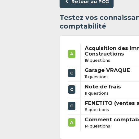
Retour au PCG
Testez vos connaissan
comptabilité
Acquisition des imm
Constructions
A
18 questions
Garage VRAQUE
C
11 questions
Note de frais
C
11 questions
FENETITO (ventes 
C
8 questions
Comment comptabili
A
14 questions