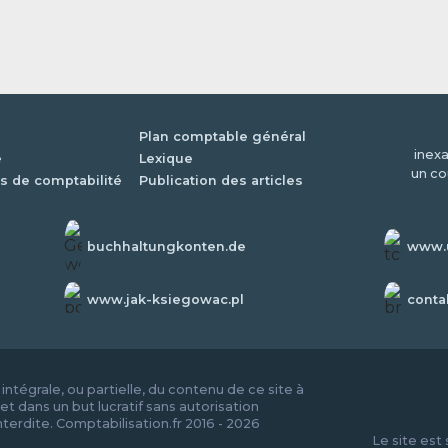
Plan comptable général
inexa
é
Lexique
un co
s de comptabilité
Publication des articles
buchhaltungkonten.de
www.u
www.jak-ksiegowac.pl
conta
ntégrale, ou partielle, du contenu de ce site à
et dans un but lucratif sans autorisation
nterdite. Comptabilisation.fr 2016 - 2026
Le site est