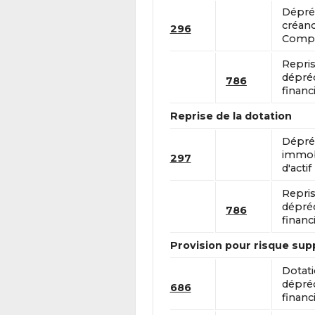
Dépréc
créanc
296
Compte
Repris
dépréc
786
financi
Reprise de la dotation
Dépréc
immobi
297
d'actif
Repris
dépréc
786
financi
Provision pour risque su
Dotat
dépréc
686
financ