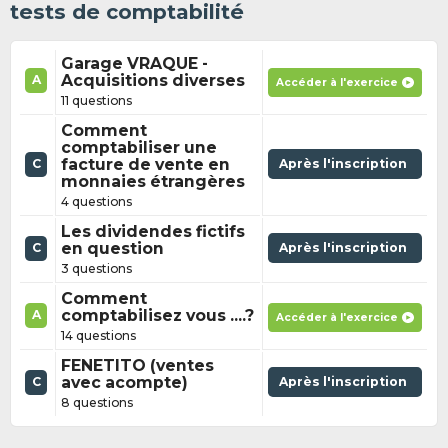
tests de comptabilité
Garage VRAQUE -
Acquisitions diverses
A
Accéder à l'exercice
11 questions
Comment
comptabiliser une
facture de vente en
Après l'inscription
C
monnaies étrangères
4 questions
Les dividendes fictifs
en question
Après l'inscription
C
3 questions
Comment
comptabilisez vous ....?
A
Accéder à l'exercice
14 questions
FENETITO (ventes
avec acompte)
Après l'inscription
C
8 questions