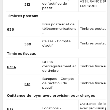
ASSURANCE SU
de l'actif ou de
512
EMPRUNT
passif
Timbres postaux
Frais postaux et de
télécommunications
Timbres postaux
626
-
Caisse - Compte
Timbres postaux
530
d'actif
Timbres fiscaux
Droits
d'enregistrement et
Timbres fiscaux
6354
de timbre -
Banques - Compte
de l'actif ou de
Timbres fiscaux
512
passif
Quittance de loyer avec provision pour charges
Quittance de loye
Locations -
avec provision po
613