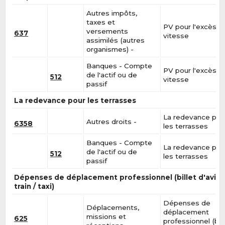
Autres impôts,
taxes et
PV pour l'excès d
versements
637
vitesse
assimilés (autres
organismes) -
Banques - Compte
PV pour l'excès d
de l'actif ou de
512
vitesse
passif
La redevance pour les terrasses
La redevance pou
Autres droits -
6358
les terrasses
Banques - Compte
La redevance pou
de l'actif ou de
512
les terrasses
passif
Dépenses de déplacement professionnel (billet d'avion
train / taxi)
Dépenses de
Déplacements,
déplacement
missions et
625
professionnel (bill