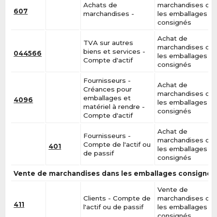
Achats de
marchandises da
607
marchandises -
les emballages
consignés
Achat de
TVA sur autres
marchandises da
biens et services -
044566
les emballages
Compte d'actif
consignés
Fournisseurs -
Achat de
Créances pour
marchandises da
emballages et
4096
les emballages
matériel à rendre -
consignés
Compte d'actif
Achat de
Fournisseurs -
marchandises da
Compte de l'actif ou
401
les emballages
de passif
consignés
Vente de marchandises dans les emballages consignés
Vente de
Clients - Compte de
marchandises da
411
l'actif ou de passif
les emballages
consignés