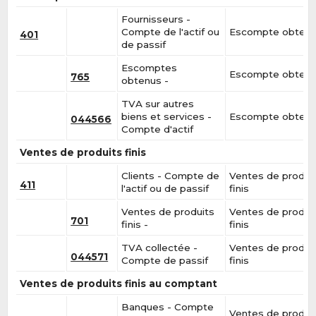
Fournisseurs -
Compte de l'actif ou
Escompte obten
401
de passif
Escomptes
Escompte obten
765
obtenus -
TVA sur autres
biens et services -
Escompte obten
044566
Compte d'actif
Ventes de produits finis
Clients - Compte de
Ventes de produi
411
l'actif ou de passif
finis
Ventes de produits
Ventes de produi
701
finis -
finis
TVA collectée -
Ventes de produi
044571
Compte de passif
finis
Ventes de produits finis au comptant
Banques - Compte
Ventes de produi