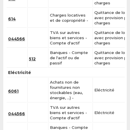
charges
Quittance de loye
Charges locatives
avec provision po
614
et de copropriété -
charges
TVA sur autres
Quittance de loye
biens et services -
avec provision po
044566
Compte d'actif
charges
Banques - Compte
Quittance de loye
de l'actif ou de
avec provision po
512
passif
charges
Eléctricité
Achats non de
fournitures non
Eléctricité
6061
stockables (eau,
énergie, …) -
TVA sur autres
biens et services -
Eléctricité
044566
Compte d'actif
Banques - Compte