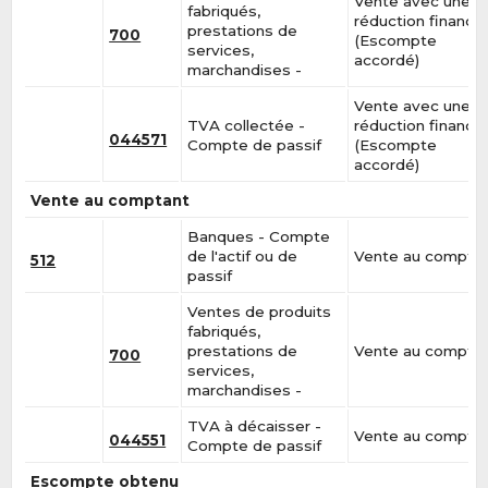
Vente avec une
fabriqués,
réduction financiè
prestations de
700
(Escompte
services,
accordé)
marchandises -
Vente avec une
TVA collectée -
réduction financiè
044571
Compte de passif
(Escompte
accordé)
Vente au comptant
Banques - Compte
de l'actif ou de
Vente au compta
512
passif
Ventes de produits
fabriqués,
prestations de
Vente au compta
700
services,
marchandises -
TVA à décaisser -
Vente au compta
044551
Compte de passif
Escompte obtenu