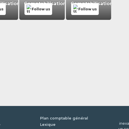
isation.fr
Comptabilisation.fr
Comptabilisation.fr
us
Follow us
Follow us
Plan comptable général
inexa
é
Lexique
un co