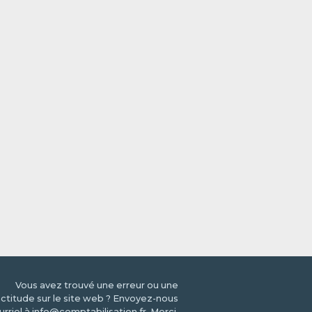
Vous avez trouvé une erreur ou une
ctitude sur le site web ? Envoyez-nous
urriel à info@comptabilisation.fr, Merci.