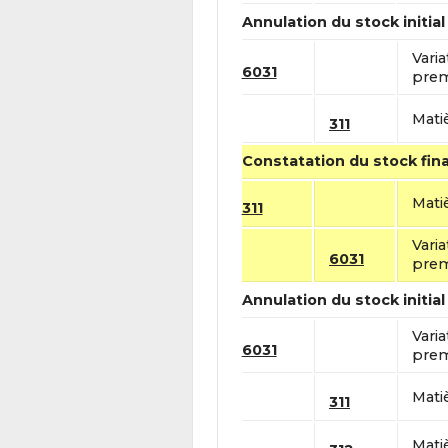
Annulation du stock initial
Vari
6031
prem
Mati
311
Constatation du stock fina
Mati
311
Vari
6031
prem
Annulation du stock initial
Vari
6031
prem
Mati
311
Mati