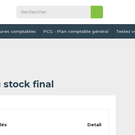
tures comptables
PCG - Plan comptable général
Testez v
 stock final
llés
Detail