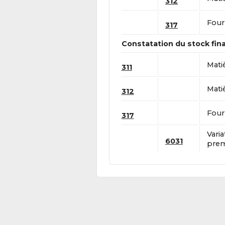
312
Fourn
317
Constatation du stock fina
Mati
311
Mati
312
Fourn
317
Vari
6031
prem