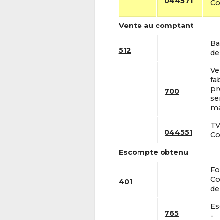
044571
Co
Vente au comptant
Ba
512
de 
Ve
fa
pr
700
se
ma
TV
044551
Co
Escompte obtenu
Fo
Co
401
de
Es
765
-