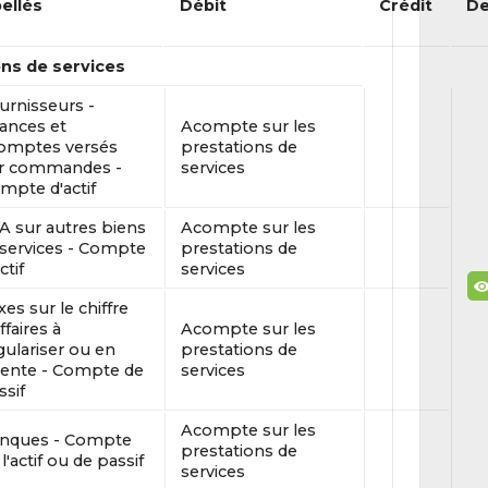
bellés
Débit
Crédit
De
ns de services
urnisseurs -
ances et
Acompte sur les
omptes versés
prestations de
r commandes -
services
mpte d'actif
A sur autres biens
Acompte sur les
 services - Compte
prestations de
ctif
services
xes sur le chiffre
ffaires à
Acompte sur les
gulariser ou en
prestations de
tente - Compte de
services
ssif
Acompte sur les
nques - Compte
prestations de
l'actif ou de passif
services