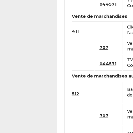
TV
044571
Co
Vente de marchandises
Cl
411
l'a
Ve
707
ma
TV
044571
Co
Vente de marchandises a
Ba
512
de 
Ve
707
ma