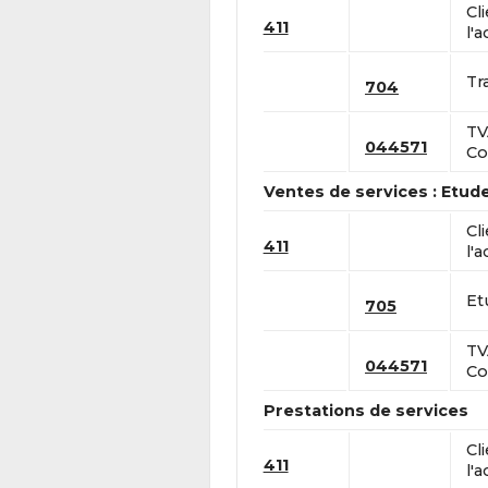
Cl
411
l'a
Tr
704
TV
044571
Co
Ventes de services : Etud
Cl
411
l'a
Et
705
TV
044571
Co
Prestations de services
Cl
411
l'a