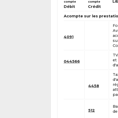
Li
compte
compte
Débit
Crédit
Acompte sur les prestatio
Fo
Av
ac
4091
su
Co
TV
et
044566
d'a
Ta
d'a
ré
4458
at
pa
Ba
512
de 