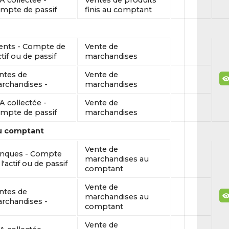
A collectée -
Ventes de produits
mpte de passif
finis au comptant
ients - Compte de
Vente de
ctif ou de passif
marchandises
ntes de
Vente de
rchandises -
marchandises
A collectée -
Vente de
mpte de passif
marchandises
u comptant
Vente de
nques - Compte
marchandises au
l'actif ou de passif
comptant
Vente de
ntes de
marchandises au
rchandises -
comptant
Vente de