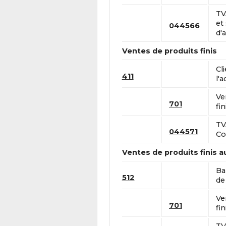
TV
et
044566
d'a
Ventes de produits finis
Cl
411
l'a
Ve
701
fin
TV
044571
Co
Ventes de produits finis 
Ba
512
de 
Ve
701
fin