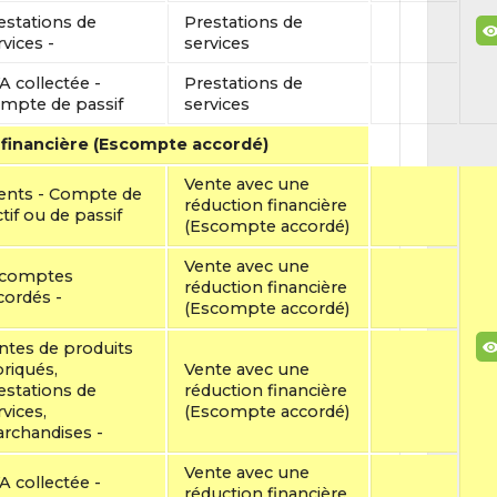
estations de
Prestations de
rvices -
services
A collectée -
Prestations de
mpte de passif
services
 financière (Escompte accordé)
Vente avec une
ients - Compte de
réduction financière
ctif ou de passif
(Escompte accordé)
Vente avec une
comptes
réduction financière
cordés -
(Escompte accordé)
ntes de produits
briqués,
Vente avec une
estations de
réduction financière
rvices,
(Escompte accordé)
rchandises -
Vente avec une
A collectée -
réduction financière