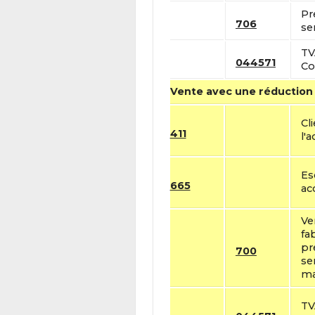
Pr
706
se
TV
044571
Co
Vente avec une réduction
Cl
411
l'a
Es
665
ac
Ve
fa
pr
700
se
ma
TV