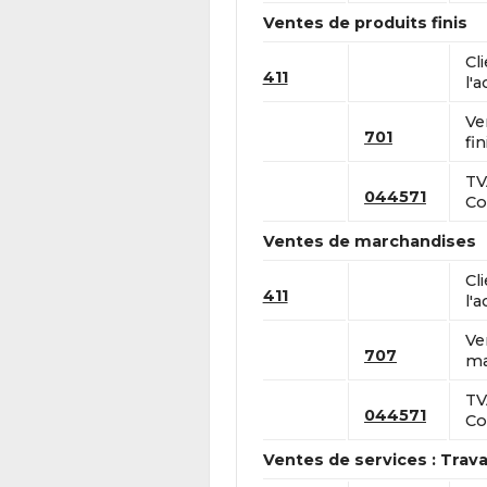
Ventes de produits finis
Cl
411
l'a
Ve
701
fin
TV
044571
Co
Ventes de marchandises
Cl
411
l'a
Ve
707
ma
TV
044571
Co
Ventes de services : Trav