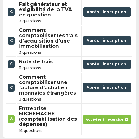
Fait générateur et
exigibilité de la TVA
C
Après l'inscription
en question
3 questions
Comment
comptabiliser les frais
d'acquisition d'une
Après l'inscription
C
immobilisation
3 questions
Note de frais
C
Après l'inscription
11 questions
Comment
comptabiliser une
facture d’achat en
Après l'inscription
C
monnaies étrangères
3 questions
Entreprise
MICHEMACHE
(comptabilisation des
A
Accéder à l'exercice
dépenses)
14 questions