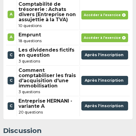
Comptabilité de
trésorerie : Achats
divers (Entreprise non
A
Accéder à l'exercice
assujettie à la TVA)
10 questions
Emprunt
A
Accéder à l'exercice
18 questions
Les dividendes fictifs
en question
Après l'inscription
C
3 questions
Comment
comptabiliser les frais
d'acquisition d'une
Après l'inscription
C
immobilisation
3 questions
Entreprise HERNANI -
variante A
Après l'inscription
C
20 questions
Discussion