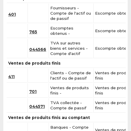
Fournisseurs -
Compte de l'actif ou
Escompte obten
401
de passif
Escomptes
Escompte obten
765
obtenus -
TVA sur autres
biens et services -
Escompte obten
044566
Compte d'actif
Ventes de produits finis
Clients - Compte de
Ventes de produi
411
l'actif ou de passif
finis
Ventes de produits
Ventes de produi
701
finis -
finis
TVA collectée -
Ventes de produi
044571
Compte de passif
finis
Ventes de produits finis au comptant
Banques - Compte
Ventes de produi