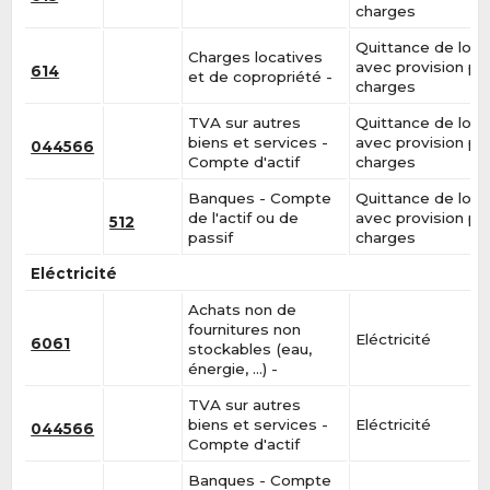
charges
Quittance de loye
Charges locatives
avec provision po
614
et de copropriété -
charges
TVA sur autres
Quittance de loye
biens et services -
avec provision po
044566
Compte d'actif
charges
Banques - Compte
Quittance de loye
de l'actif ou de
avec provision po
512
passif
charges
Eléctricité
Achats non de
fournitures non
Eléctricité
6061
stockables (eau,
énergie, …) -
TVA sur autres
biens et services -
Eléctricité
044566
Compte d'actif
Banques - Compte