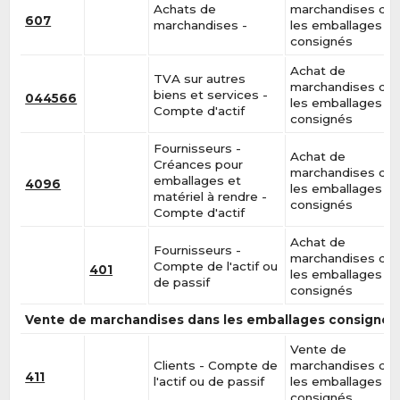
Achats de
marchandises da
607
marchandises -
les emballages
consignés
Achat de
TVA sur autres
marchandises da
biens et services -
044566
les emballages
Compte d'actif
consignés
Fournisseurs -
Achat de
Créances pour
marchandises da
emballages et
4096
les emballages
matériel à rendre -
consignés
Compte d'actif
Achat de
Fournisseurs -
marchandises da
Compte de l'actif ou
401
les emballages
de passif
consignés
Vente de marchandises dans les emballages consignés
Vente de
Clients - Compte de
marchandises da
411
l'actif ou de passif
les emballages
consignés