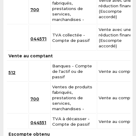
Vente avec une
fabriqués,
réduction financiè
prestations de
700
(Escompte
services,
accordé)
marchandises -
Vente avec une
TVA collectée -
réduction financiè
044571
Compte de passif
(Escompte
accordé)
Vente au comptant
Banques - Compte
de l'actif ou de
Vente au compta
512
passif
Ventes de produits
fabriqués,
prestations de
Vente au compta
700
services,
marchandises -
TVA à décaisser -
Vente au compta
044551
Compte de passif
Escompte obtenu