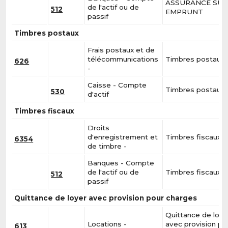
ASSURANCE SU
de l'actif ou de
512
EMPRUNT
passif
Timbres postaux
Frais postaux et de
télécommunications
Timbres postaux
626
-
Caisse - Compte
Timbres postaux
530
d'actif
Timbres fiscaux
Droits
d'enregistrement et
Timbres fiscaux
6354
de timbre -
Banques - Compte
de l'actif ou de
Timbres fiscaux
512
passif
Quittance de loyer avec provision pour charges
Quittance de loye
Locations -
avec provision po
613