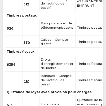
ASSURANCE SU
de l'actif ou de
512
EMPRUNT
passif
Timbres postaux
Frais postaux et de
télécommunications
Timbres postaux
626
-
Caisse - Compte
Timbres postaux
530
d'actif
Timbres fiscaux
Droits
d'enregistrement et
Timbres fiscaux
6354
de timbre -
Banques - Compte
de l'actif ou de
Timbres fiscaux
512
passif
Quittance de loyer avec provision pour charges
Quittance de loye
Locations -
avec provision po
613