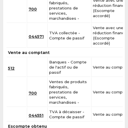
Vente avec une
fabriqués,
réduction financiè
prestations de
700
(Escompte
services,
accordé)
marchandises -
Vente avec une
TVA collectée -
réduction financiè
044571
Compte de passif
(Escompte
accordé)
Vente au comptant
Banques - Compte
de l'actif ou de
Vente au compta
512
passif
Ventes de produits
fabriqués,
prestations de
Vente au compta
700
services,
marchandises -
TVA à décaisser -
Vente au compta
044551
Compte de passif
Escompte obtenu