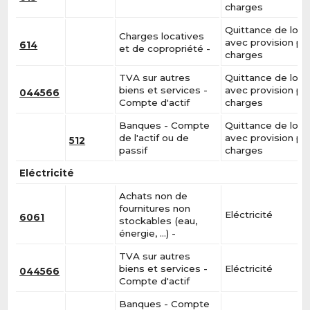
charges
Quittance de loye
Charges locatives
avec provision po
614
et de copropriété -
charges
TVA sur autres
Quittance de loye
biens et services -
avec provision po
044566
Compte d'actif
charges
Banques - Compte
Quittance de loye
de l'actif ou de
avec provision po
512
passif
charges
Eléctricité
Achats non de
fournitures non
Eléctricité
6061
stockables (eau,
énergie, …) -
TVA sur autres
biens et services -
Eléctricité
044566
Compte d'actif
Banques - Compte