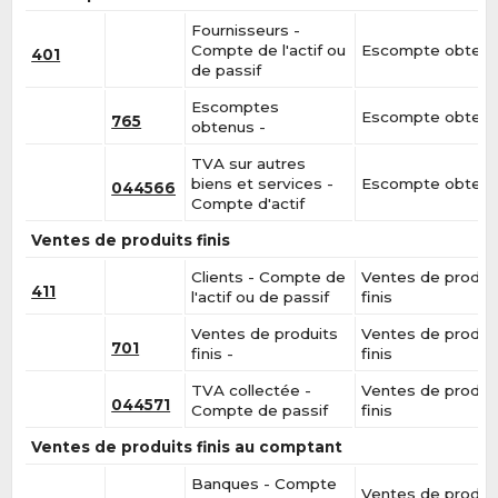
Fournisseurs -
Compte de l'actif ou
Escompte obten
401
de passif
Escomptes
Escompte obten
765
obtenus -
TVA sur autres
biens et services -
Escompte obten
044566
Compte d'actif
Ventes de produits finis
Clients - Compte de
Ventes de produi
411
l'actif ou de passif
finis
Ventes de produits
Ventes de produi
701
finis -
finis
TVA collectée -
Ventes de produi
044571
Compte de passif
finis
Ventes de produits finis au comptant
Banques - Compte
Ventes de produi