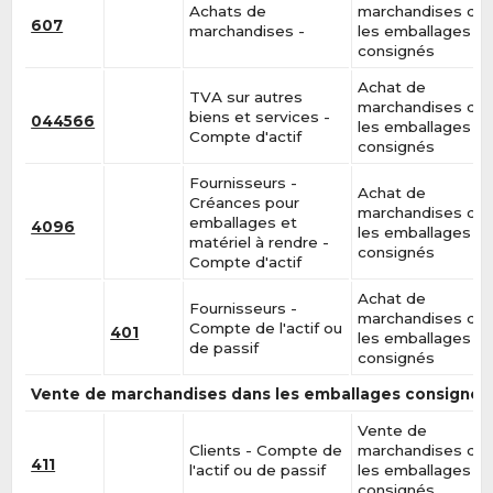
Achats de
marchandises da
607
marchandises -
les emballages
consignés
Achat de
TVA sur autres
marchandises da
biens et services -
044566
les emballages
Compte d'actif
consignés
Fournisseurs -
Achat de
Créances pour
marchandises da
emballages et
4096
les emballages
matériel à rendre -
consignés
Compte d'actif
Achat de
Fournisseurs -
marchandises da
Compte de l'actif ou
401
les emballages
de passif
consignés
Vente de marchandises dans les emballages consignés
Vente de
Clients - Compte de
marchandises da
411
l'actif ou de passif
les emballages
consignés