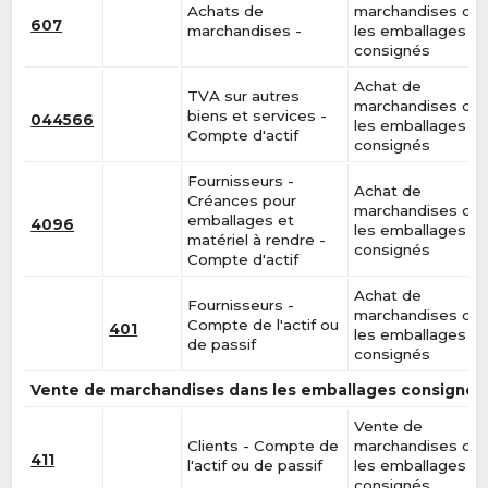
Achats de
marchandises da
607
marchandises -
les emballages
consignés
Achat de
TVA sur autres
marchandises da
biens et services -
044566
les emballages
Compte d'actif
consignés
Fournisseurs -
Achat de
Créances pour
marchandises da
emballages et
4096
les emballages
matériel à rendre -
consignés
Compte d'actif
Achat de
Fournisseurs -
marchandises da
Compte de l'actif ou
401
les emballages
de passif
consignés
Vente de marchandises dans les emballages consignés
Vente de
Clients - Compte de
marchandises da
411
l'actif ou de passif
les emballages
consignés