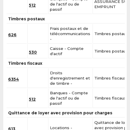
ASSURANCE SU
de l'actif ou de
512
EMPRUNT
passif
Timbres postaux
Frais postaux et de
télécommunications
Timbres postaux
626
-
Caisse - Compte
Timbres postaux
530
d'actif
Timbres fiscaux
Droits
d'enregistrement et
Timbres fiscaux
6354
de timbre -
Banques - Compte
de l'actif ou de
Timbres fiscaux
512
passif
Quittance de loyer avec provision pour charges
Quittance de loye
Locations -
avec provision po
613