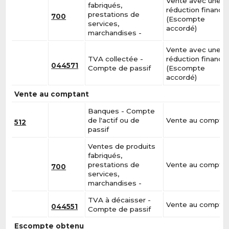
Vente avec une
fabriqués,
réduction financiè
prestations de
700
(Escompte
services,
accordé)
marchandises -
Vente avec une
TVA collectée -
réduction financiè
044571
Compte de passif
(Escompte
accordé)
Vente au comptant
Banques - Compte
de l'actif ou de
Vente au compta
512
passif
Ventes de produits
fabriqués,
prestations de
Vente au compta
700
services,
marchandises -
TVA à décaisser -
Vente au compta
044551
Compte de passif
Escompte obtenu