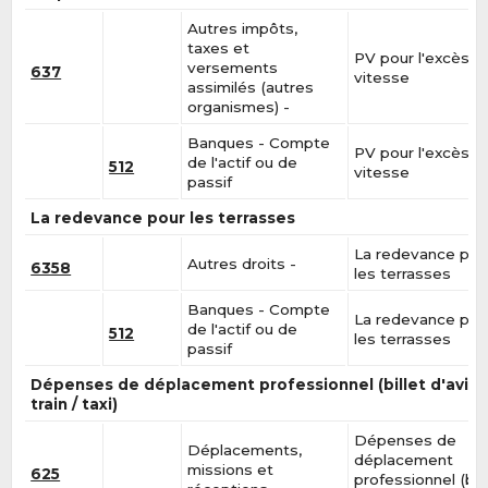
Autres impôts,
taxes et
PV pour l'excès d
versements
637
vitesse
assimilés (autres
organismes) -
Banques - Compte
PV pour l'excès d
de l'actif ou de
512
vitesse
passif
La redevance pour les terrasses
La redevance pou
Autres droits -
6358
les terrasses
Banques - Compte
La redevance pou
de l'actif ou de
512
les terrasses
passif
Dépenses de déplacement professionnel (billet d'avion
train / taxi)
Dépenses de
Déplacements,
déplacement
missions et
625
professionnel (bill