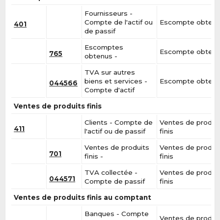
Fournisseurs -
Compte de l'actif ou
Escompte obten
401
de passif
Escomptes
Escompte obten
765
obtenus -
TVA sur autres
biens et services -
Escompte obten
044566
Compte d'actif
Ventes de produits finis
Clients - Compte de
Ventes de produi
411
l'actif ou de passif
finis
Ventes de produits
Ventes de produi
701
finis -
finis
TVA collectée -
Ventes de produi
044571
Compte de passif
finis
Ventes de produits finis au comptant
Banques - Compte
Ventes de produi