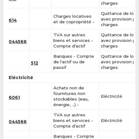
charges
Quittance de loye
Charges locatives
avec provision po
614
et de copropriété -
charges
TVA sur autres
Quittance de loye
biens et services -
avec provision po
044566
Compte d'actif
charges
Banques - Compte
Quittance de loye
de l'actif ou de
avec provision po
512
passif
charges
Eléctricité
Achats non de
fournitures non
Eléctricité
6061
stockables (eau,
énergie, …) -
TVA sur autres
biens et services -
Eléctricité
044566
Compte d'actif
Banques - Compte