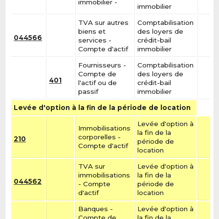
immobilier -
immobilier
TVA sur autres
Comptabilisation
biens et
des loyers de
044566
services -
crédit-bail
Compte d'actif
immobilier
Fournisseurs -
Comptabilisation
Compte de
des loyers de
401
l'actif ou de
crédit-bail
passif
immobilier
Levée d'option à la fin de la période de location
Levée d'option à
Immobilisations
la fin de la
corporelles -
210
période de
Compte d'actif
location
TVA sur
Levée d'option à
immobilisations
la fin de la
044562
- Compte
période de
d'actif
location
Banques -
Levée d'option à
Compte de
la fin de la