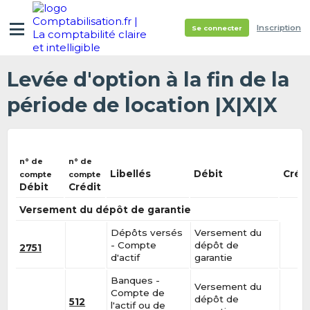
Inscription
Se connecter
Levée d'option à la fin de la
période de location |X|X|X
n° de
n° de
Libellés
Débit
Créd
compte
compte
Débit
Crédit
Versement du dépôt de garantie
Dépôts versés
Versement du
- Compte
dépôt de
2751
d'actif
garantie
Banques -
Versement du
Compte de
dépôt de
512
l'actif ou de