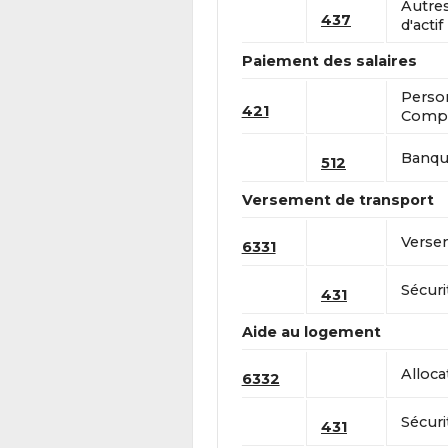
Autre
437
d'actif
Paiement des salaires
Perso
421
Compt
Banque
512
Versement de transport
Versem
6331
Sécuri
431
Aide au logement
Alloca
6332
Sécuri
431