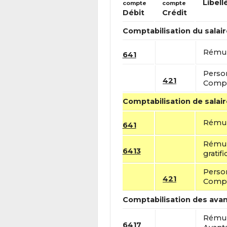
Libell
compte
compte
Débit
Crédit
Comptabilisation du salair
Rémun
641
Perso
421
Compt
Comptabilisation de salair
Rémun
641
Rémun
6413
gratifi
Perso
421
Compt
Comptabilisation des ava
Rémun
6417