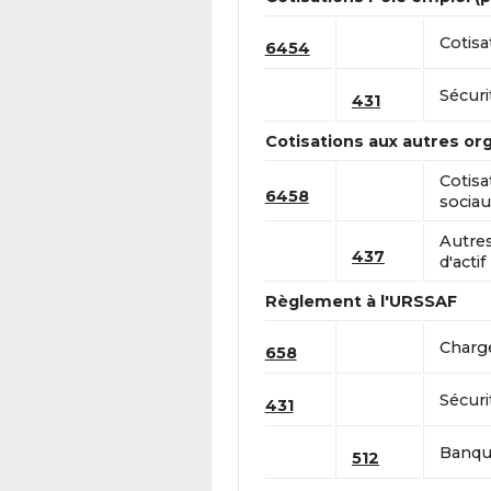
Cotisa
6454
Sécuri
431
Cotisations aux autres or
Cotisa
6458
sociau
Autre
437
d'actif
Règlement à l'URSSAF
Charge
658
Sécuri
431
Banque
512