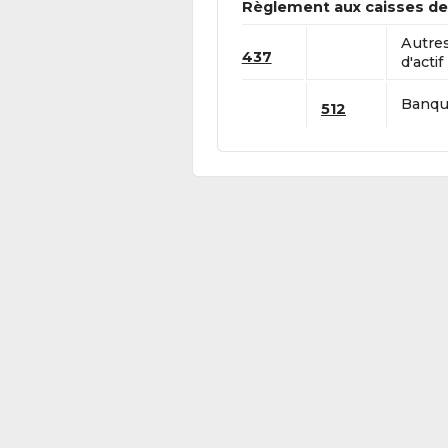
Règlement aux caisses de 
Autre
437
d'actif
Banque
512