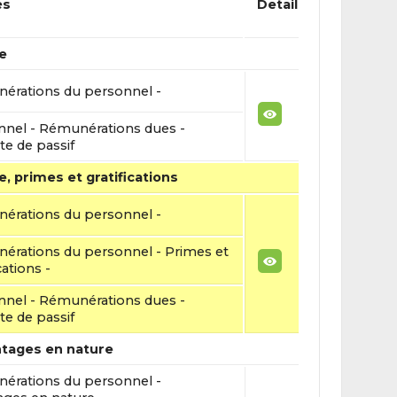
és
Detail
e
érations du personnel -
nnel - Rémunérations dues -
e de passif
e, primes et gratifications
érations du personnel -
érations du personnel - Primes et
cations -
nnel - Rémunérations dues -
e de passif
ntages en nature
érations du personnel -