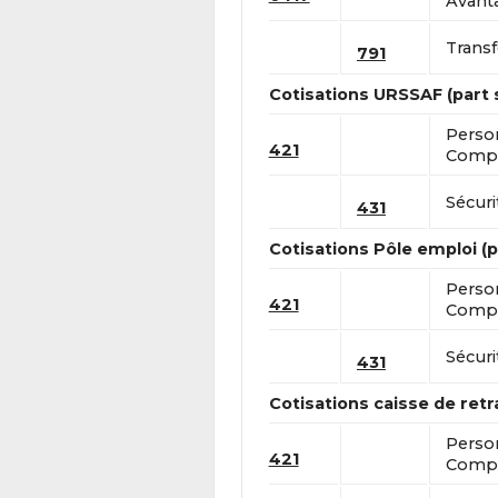
Avanta
Transf
791
Cotisations URSSAF (part s
Perso
421
Compt
Sécuri
431
Cotisations Pôle emploi (pa
Perso
421
Compt
Sécuri
431
Cotisations caisse de retra
Perso
421
Compt