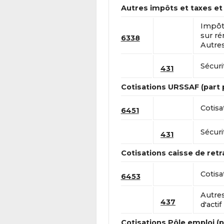
Autres impôts et taxes et
Impôts
sur ré
6338
Autres
Sécuri
431
Cotisations URSSAF (part 
Cotisa
6451
Sécuri
431
Cotisations caisse de retra
Cotisa
6453
Autre
437
d'actif
Cotisations Pôle emploi (p