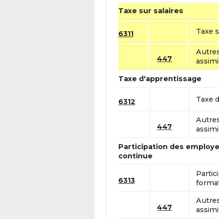
Taxe sur salaires
Taxe s
6311
Autres
447
assimi
Taxe d'apprentissage
Taxe d
6312
Autres
447
assimi
Participation des employe
continue
Partic
6313
format
Autres
447
assimi