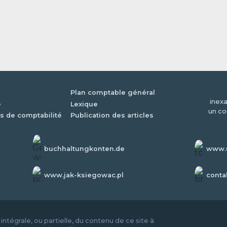
Plan comptable général
inexa
é
Lexique
un co
s de comptabilité
Publication des articles
buchhaltungkonten.de
www.u
www.jak-ksiegowac.pl
conta
ntégrale, ou partielle, du contenu de ce site à