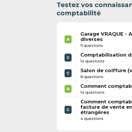
Testez vos connaissan
comptabilité
Garage VRAQUE - A
diverses
A
11 questions
Comptabilisation d
C
14 questions
Salon de coiffure (
C
8 questions
Comment comptabili
A
14 questions
Comment comptabil
facture de vente e
C
étrangères
4 questions