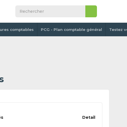
tures comptables
PCG - Plan comptable général
Testez v
s
és
Detail