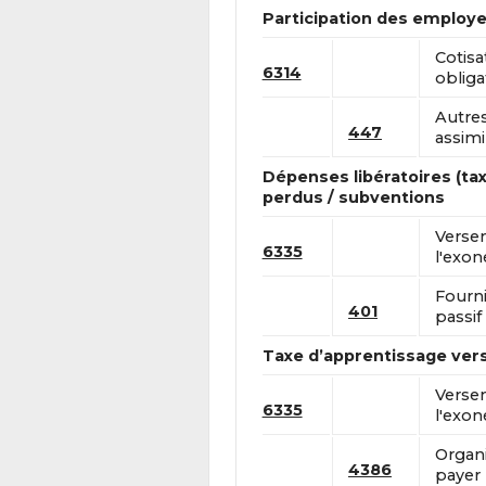
Participation des employeu
Cotisa
6314
obliga
Autres
447
assimi
Dépenses libératoires (ta
perdus / subventions
Versem
6335
l'exon
Fourni
401
passif
Taxe d’apprentissage ver
Versem
6335
l'exon
Organi
4386
payer 