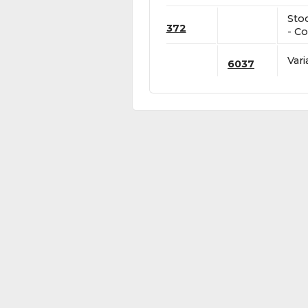
Sto
372
- Co
Vari
6037