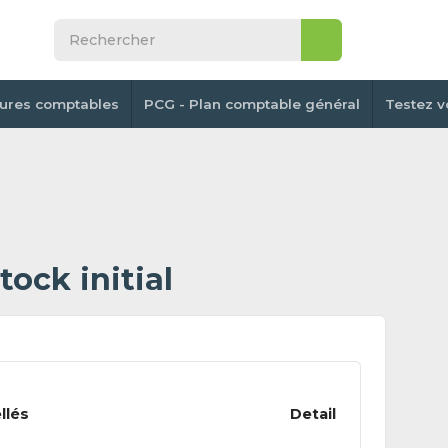
tures comptables
PCG - Plan comptable général
Testez v
ock initial
llés
Detail