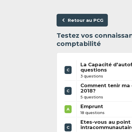
Retour au PCG
Testez vos connaissan
comptabilité
La Capacité d'auto
questions
C
3 questions
Comment tenir ma 
2018?
C
5 questions
Emprunt
A
18 questions
Etes-vous au point 
intracommunautair
C