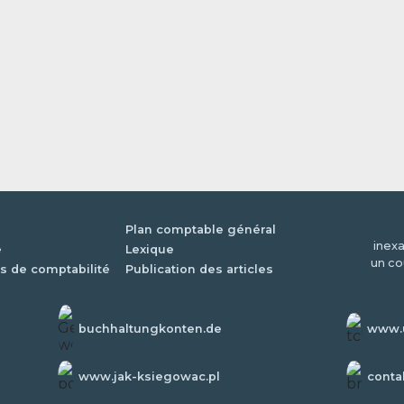
Plan comptable général
inexa
é
Lexique
un co
s de comptabilité
Publication des articles
buchhaltungkonten.de
www.u
www.jak-ksiegowac.pl
conta