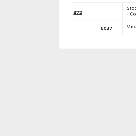
Sto
372
- Co
Vari
6037