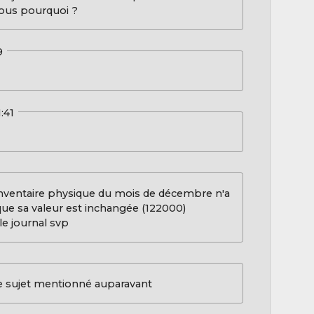
-vous pourquoi ?
9
1:41
l'inventaire physique du mois de décembre n'a
 que sa valeur est inchangée (122000)
e journal svp
 le sujet mentionné auparavant