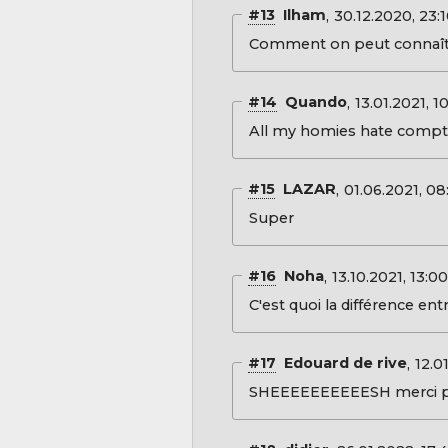
#13
Ilham
30.12.2020, 23:
Comment on peut connaître 
#14
Quando
13.01.2021, 1
All my homies hate compt
#15
LAZAR
01.06.2021, 08
Super
#16
Noha
13.10.2021, 13:0
C'est quoi la différence ent
#17
Edouard de rive
12.0
SHEEEEEEEEEESH merci p