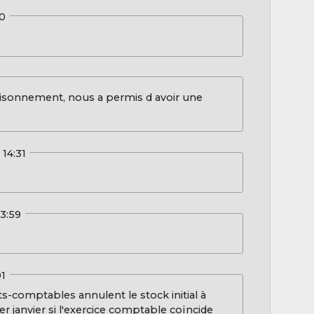
30
aisonnement, nous a permis d avoir une
 14:31
13:59
01
rts-comptables annulent le stock initial à
r janvier si l'exercice comptable coïncide