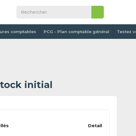
tures comptables
PCG - Plan comptable général
Testez v
ock initial
llés
Detail