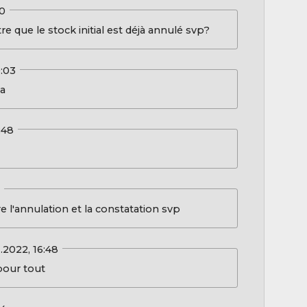
10
que le stock initial est déjà annulé svp?
0:03
a
:48
0
re l'annulation et la constatation svp
1.2022, 16:48
our tout