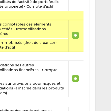
lisés de l'activité de portefeuille
 de propriété) - Compte d'actif
rs comptables des éléments
fs cédés - Immobilisations
ières -
 immobilisés (droit de créance) -
 d'actif
iations des autres
lisations financières - Compte
es sur provisions pour risques et
iations (à inscrire dans les produits
ers) -
iations des participations et