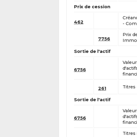
Prix de cession
Créanc
462
- Comp
Prix d
7756
Immobi
Sortie de l'actif
Valeu
d'acti
6756
financ
Titres
261
Sortie de l'actif
Valeu
d'acti
6756
financ
Titres