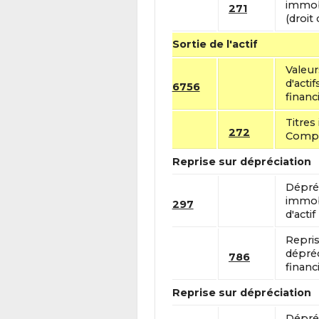
immobi
271
(droit
Sortie de l'actif
Valeu
d'acti
6756
financ
Titres
272
Compte
Reprise sur dépréciation
Dépréc
immobi
297
d'actif
Repris
dépréc
786
financi
Reprise sur dépréciation
Dépréc