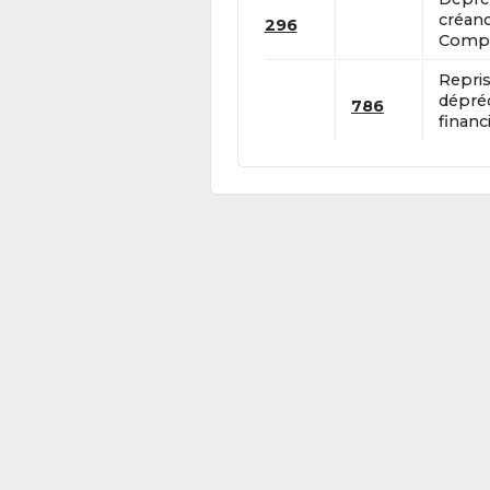
créanc
296
Compte
Repris
dépréc
786
financi