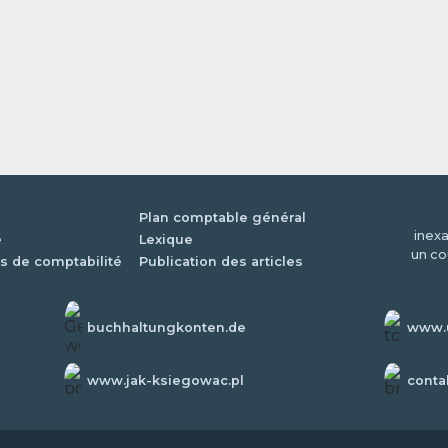
Plan comptable général
inexa
é
Lexique
un co
s de comptabilité
Publication des articles
buchhaltungkonten.de
www.u
www.jak-ksiegowac.pl
conta