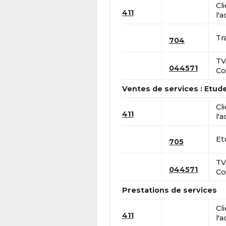
Cl
411
l'a
Tr
704
TV
044571
Co
Ventes de services : Etud
Cl
411
l'a
Et
705
TV
044571
Co
Prestations de services
Cl
411
l'a