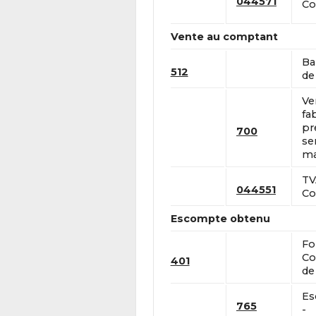
044571
Co
Vente au comptant
Ba
512
de 
Ve
fa
pr
700
se
ma
TV
044551
Co
Escompte obtenu
Fo
Co
401
de
Es
765
-