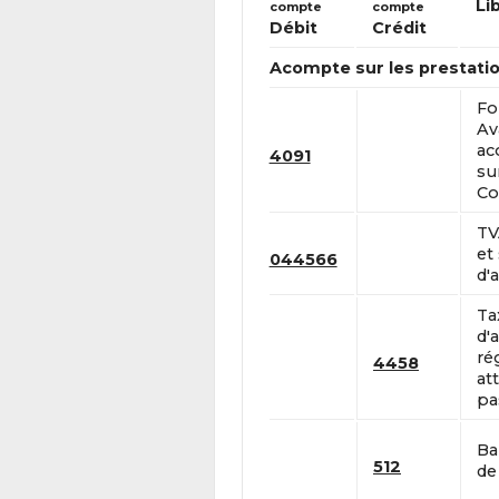
Li
compte
compte
Débit
Crédit
Acompte sur les prestatio
Fo
Av
ac
4091
su
Co
TV
et
044566
d'a
Ta
d'a
ré
4458
at
pa
Ba
512
de 