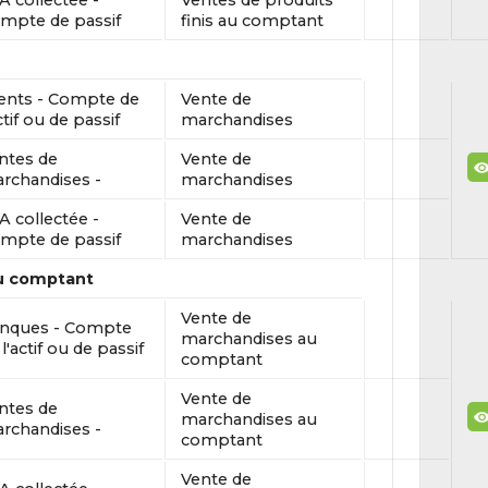
A collectée -
Ventes de produits
mpte de passif
finis au comptant
ients - Compte de
Vente de
ctif ou de passif
marchandises
ntes de
Vente de
rchandises -
marchandises
A collectée -
Vente de
mpte de passif
marchandises
u comptant
Vente de
nques - Compte
marchandises au
l'actif ou de passif
comptant
Vente de
ntes de
marchandises au
rchandises -
comptant
Vente de