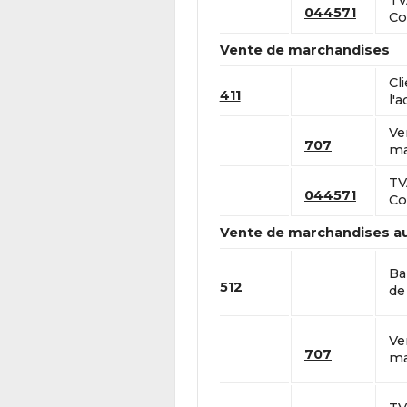
TV
044571
Co
Vente de marchandises
Cl
411
l'a
Ve
707
ma
TV
044571
Co
Vente de marchandises a
Ba
512
de 
Ve
707
ma