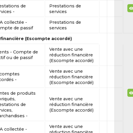
estations de
Prestations de
rvices -
services
A collectée -
Prestations de
mpte de passif
services
 financière (Escompte accordé)
Vente avec une
ients - Compte de
réduction financière
ctif ou de passif
(Escompte accordé)
Vente avec une
comptes
réduction financière
cordés -
(Escompte accordé)
ntes de produits
briqués,
Vente avec une
estations de
réduction financière
rvices,
(Escompte accordé)
rchandises -
Vente avec une
A collectée -
réduction financière