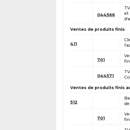
TV
et
044566
d'a
Ventes de produits finis
Cl
411
l'a
Ve
701
fin
TV
044571
Co
Ventes de produits finis 
Ba
512
de 
Ve
701
fin