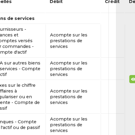
bellés
Débit
Crédit
De
ns de services
urnisseurs -
ances et
Acompte sur les
omptes versés
prestations de
r commandes -
services
mpte d'actif
A sur autres biens
Acompte sur les
 services - Compte
prestations de
ctif
services
xes sur le chiffre
ffaires à
Acompte sur les
gulariser ou en
prestations de
tente - Compte de
services
ssif
Acompte sur les
nques - Compte
prestations de
l'actif ou de passif
services