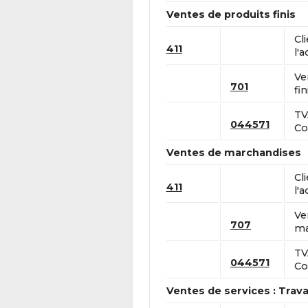
Ventes de produits finis
Cl
411
l'a
Ve
701
fin
TV
044571
Co
Ventes de marchandises
Cl
411
l'a
Ve
707
ma
TV
044571
Co
Ventes de services : Trav