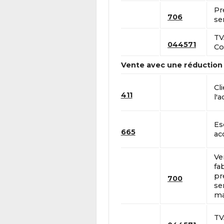
Pr
706
se
TV
044571
Co
Vente avec une réduction
Cl
411
l'a
Es
665
ac
Ve
fa
pr
700
se
ma
TV