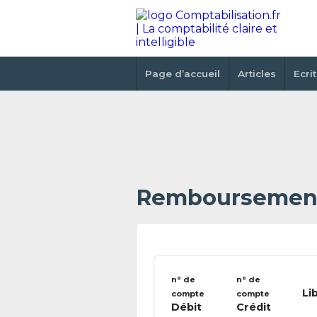
Page d’accueil
Articles
Ecri
Remboursement
n° de
n° de
Li
compte
compte
Débit
Crédit