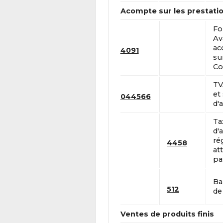
Acompte sur les prestatio
Fo
Av
ac
4091
su
Co
TV
et
044566
d'a
Ta
d'a
ré
4458
at
pa
Ba
512
de 
Ventes de produits finis