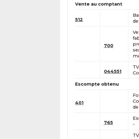
Vente au comptant
Ba
512
de 
Ve
fa
pr
700
se
ma
TV
044551
Co
Escompte obtenu
Fo
Co
401
de
Es
765
-
TV