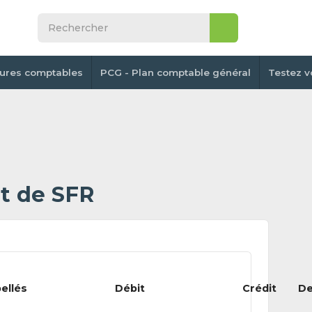
tures comptables
PCG - Plan comptable général
Testez v
 de SFR
bellés
Débit
Crédit
De