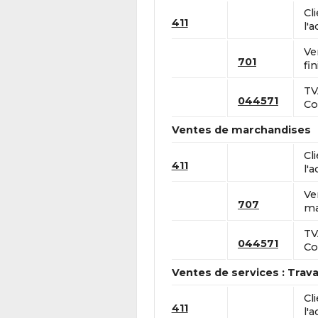
Cl
411
l'a
Ve
701
fin
TV
044571
Co
Ventes de marchandises
Cl
411
l'a
Ve
707
ma
TV
044571
Co
Ventes de services : Trav
Cl
411
l'a