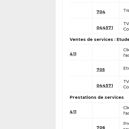
Tr
704
TV
044571
Co
Ventes de services : Etud
Cl
411
l'a
Et
705
TV
044571
Co
Prestations de services
Cl
411
l'a
Pr
706