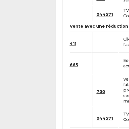
se
TV
044571
Co
Vente avec une réduction
Cl
411
l'a
Es
665
ac
Ve
fa
pr
700
se
ma
TV
044571
Co