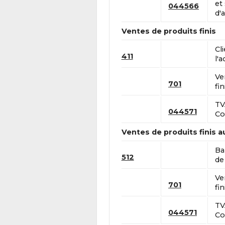
et
044566
d'a
Ventes de produits finis
Cl
411
l'a
Ve
701
fin
TV
044571
Co
Ventes de produits finis 
Ba
512
de 
Ve
701
fin
TV
044571
Co