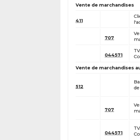
Vente de marchandises
Cl
411
l'a
Ve
707
ma
TV
044571
Co
Vente de marchandises a
Ba
512
de 
Ve
707
ma
TV
044571
Co