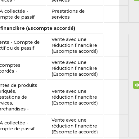
rvices -
services
A collectée -
Prestations de
mpte de passif
services
 financière (Escompte accordé)
Vente avec une
ients - Compte de
réduction financière
ctif ou de passif
(Escompte accordé)
Vente avec une
comptes
réduction financière
cordés -
(Escompte accordé)
ntes de produits
briqués,
Vente avec une
estations de
réduction financière
rvices,
(Escompte accordé)
rchandises -
Vente avec une
A collectée -
réduction financière
mpte de passif
(Escompte accordé)