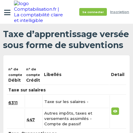
Inscription
Se connecter
Taxe d’apprentissage versée
sous forme de subventions
n° de
n° de
Libellés
Detail
compte
compte
Débit
Crédit
Taxe sur salaires
Taxe sur les salaires -
6311
Autres impôts, taxes et
versements assimilés -
447
Compte de passif