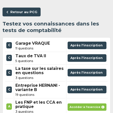
Retour au PCG
Testez vos connaissances dans les
tests de comptabilité
Garage VRAQUE
C
Après l'inscription
11 questions
Taux de TVA II
C
Après l'inscription
5 questions
La taxe sur les salaires
en questions
Après l'inscription
C
3 questions
Entreprise HERNANI -
variante B
Après l'inscription
C
19 questions
Les FNP et les CCA en
pratique
A
Accéder à l'exercice
3 questions