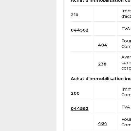
Achat d'immobilisation co
Immo
210
d'act
TVA 
044562
Four
404
Comp
Avan
com
238
corp
Achat d'immobilisation in
Immo
200
Comp
TVA 
044562
Four
404
Comp