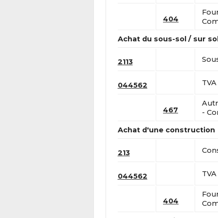
Four
404
Comp
Achat du sous-sol / sur so
Sous
2113
TVA 
044562
Autr
467
- Co
Achat d'une construction
Cons
213
TVA 
044562
Four
404
Comp