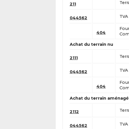
Terr
211
TVA 
044562
Four
404
Comp
Achat du terrain nu
Terr
2111
TVA 
044562
Four
404
Comp
Achat du terrain aménagé
Terr
2112
TVA 
044562