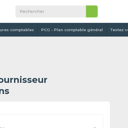
tures comptables
PCG - Plan comptable général
Testez v
ournisseur
ns