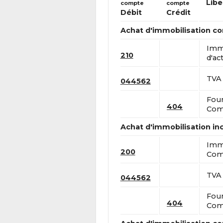
Libe
compte
compte
Débit
Crédit
Achat d'immobilisation co
Immo
210
d'act
TVA 
044562
Four
404
Comp
Achat d'immobilisation in
Immo
200
Comp
TVA 
044562
Four
404
Comp