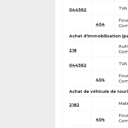
TVA 
044562
Four
404
Comp
Achat d'immobilisation (
Autr
218
Comp
TVA 
044562
Four
404
Comp
Achat de véhicule de tou
Maté
2182
Four
404
Comp