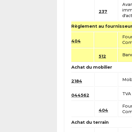
Avan
immo
237
d'act
Règlement au fournisseur
Four
404
Comp
Banq
512
Achat du mobilier
Mobi
2184
TVA 
044562
Four
404
Comp
Achat du terrain