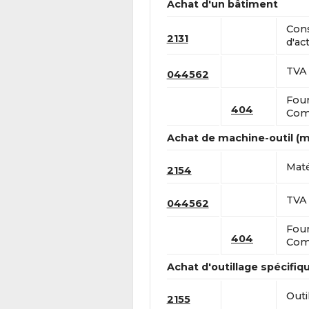
Achat d'un bâtiment
Cons
2131
d'act
TVA 
044562
Four
404
Comp
Achat de machine-outil (ma
Maté
2154
TVA 
044562
Four
404
Comp
Achat d'outillage spécifiqu
Outi
2155