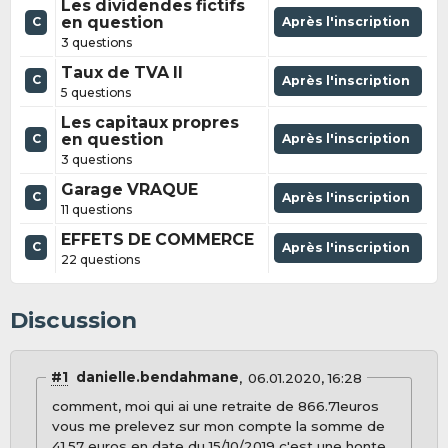
Les dividendes fictifs
en question
Après l'inscription
C
3 questions
Taux de TVA II
C
Après l'inscription
5 questions
Les capitaux propres
en question
Après l'inscription
C
3 questions
Garage VRAQUE
C
Après l'inscription
11 questions
EFFETS DE COMMERCE
C
Après l'inscription
22 questions
Discussion
#1
danielle.bendahmane
06.01.2020, 16:28
comment, moi qui ai une retraite de 866.71euros
vous me prelevez sur mon compte la somme de
41.57 euros en date du 15/10/2019 c'est une honte