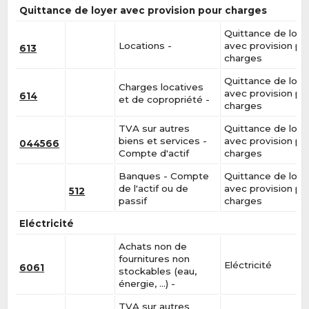
Quittance de loyer avec provision pour charges
Quittance de loye
Locations -
avec provision po
613
charges
Quittance de loye
Charges locatives
avec provision po
614
et de copropriété -
charges
TVA sur autres
Quittance de loye
biens et services -
avec provision po
044566
Compte d'actif
charges
Banques - Compte
Quittance de loye
de l'actif ou de
avec provision po
512
passif
charges
Eléctricité
Achats non de
fournitures non
Eléctricité
6061
stockables (eau,
énergie, …) -
TVA sur autres