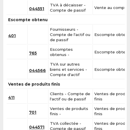
TVA à décaisser -
Vente au compta
044551
Compte de passif
Escompte obtenu
Fournisseurs -
Compte de l'actif ou
Escompte obten
401
de passif
Escomptes
Escompte obten
765
obtenus -
TVA sur autres
biens et services -
Escompte obten
044566
Compte d'actif
Ventes de produits finis
Clients - Compte de
Ventes de produi
411
l'actif ou de passif
finis
Ventes de produits
Ventes de produi
701
finis -
finis
TVA collectée -
Ventes de produi
044571
Compte de passif
finis