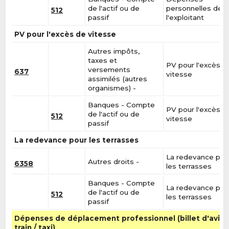
de l'actif ou de
personnelles de
512
passif
l'exploitant
PV pour l'excès de vitesse
Autres impôts,
taxes et
PV pour l'excès d
versements
637
vitesse
assimilés (autres
organismes) -
Banques - Compte
PV pour l'excès d
de l'actif ou de
512
vitesse
passif
La redevance pour les terrasses
La redevance pou
Autres droits -
6358
les terrasses
Banques - Compte
La redevance pou
de l'actif ou de
512
les terrasses
passif
Dépenses de déplacement professionnel (billet d'avion
train / taxi)