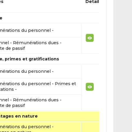
és
Detail
e
érations du personnel -
nnel - Rémunérations dues -
e de passif
e, primes et gratifications
érations du personnel -
érations du personnel - Primes et
cations -
nnel - Rémunérations dues -
e de passif
ntages en nature
érations du personnel -