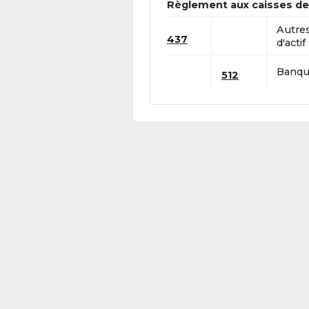
Règlement aux caisses de 
Autre
437
d'actif
Banque
512