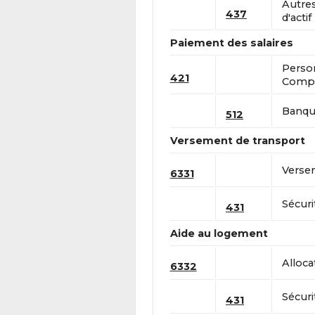
Autre
437
d'actif
Paiement des salaires
Perso
421
Compt
Banque
512
Versement de transport
Versem
6331
Sécuri
431
Aide au logement
Alloca
6332
Sécuri
431