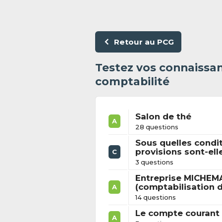
Retour au PCG
Testez vos connaissan
comptabilité
Salon de thé
A
28 questions
Sous quelles condi
provisions sont-ell
C
3 questions
Entreprise MICHE
(comptabilisation 
A
14 questions
Le compte courant 
A