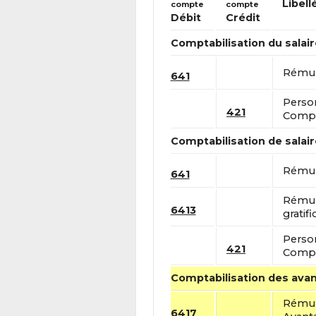
Libell
compte
compte
Débit
Crédit
Comptabilisation du salair
Rémun
641
Perso
421
Compt
Comptabilisation de salair
Rémun
641
Rémun
6413
gratifi
Perso
421
Compt
Comptabilisation des ava
Rémun
6417