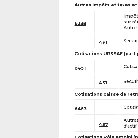
Autres impôts et taxes et
Impôts
sur ré
6338
Autres
Sécuri
431
Cotisations URSSAF (part 
Cotisa
6451
Sécuri
431
Cotisations caisse de retra
Cotisa
6453
Autre
437
d'actif
Cotisations Pôle emploi (p