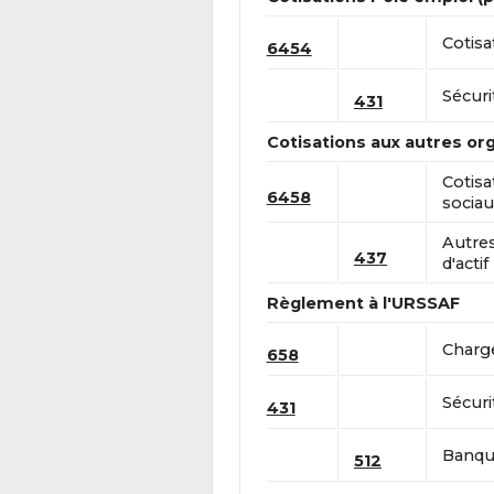
Cotisa
6454
Sécuri
431
Cotisations aux autres or
Cotisa
6458
sociau
Autre
437
d'actif
Règlement à l'URSSAF
Charge
658
Sécuri
431
Banque
512