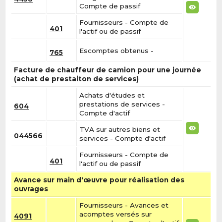
Compte de passif
Fournisseurs - Compte de
401
l'actif ou de passif
Escomptes obtenus -
765
Facture de chauffeur de camion pour une journée
(achat de prestaiton de services)
Achats d'études et
prestations de services -
604
Compte d'actif
TVA sur autres biens et
044566
services - Compte d'actif
Fournisseurs - Compte de
401
l'actif ou de passif
Avance sur main d'œuvre pour réalisation des
ouvrages
Fournisseurs - Avances et
acomptes versés sur
4091