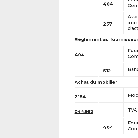
404
Comp
Avan
immo
237
d'act
Règlement au fournisseur
Four
404
Comp
Banq
512
Achat du mobilier
Mobi
2184
TVA 
044562
Four
404
Comp