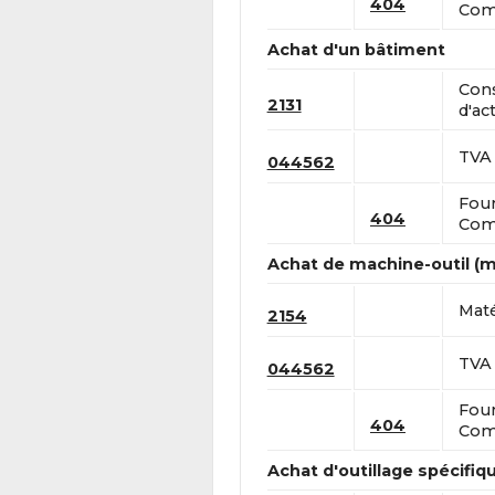
404
Comp
Achat d'un bâtiment
Cons
2131
d'act
TVA 
044562
Four
404
Comp
Achat de machine-outil (ma
Maté
2154
TVA 
044562
Four
404
Comp
Achat d'outillage spécifiqu