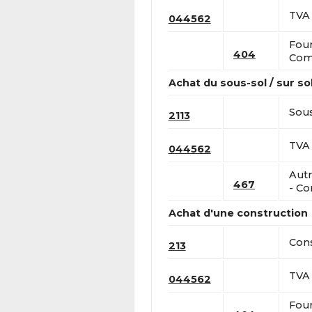
TVA 
044562
Four
404
Comp
Achat du sous-sol / sur so
Sous
2113
TVA 
044562
Autr
467
- Co
Achat d'une construction
Cons
213
TVA 
044562
Four