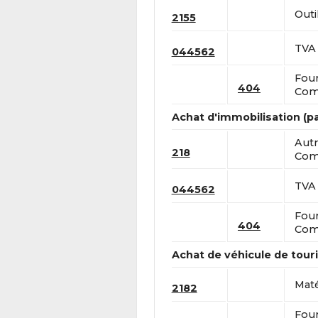
Outi
2155
TVA 
044562
Four
404
Comp
Achat d'immobilisation (
Autr
218
Comp
TVA 
044562
Four
404
Comp
Achat de véhicule de tou
Maté
2182
Four