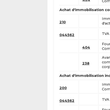
Comp
Achat d'immobilisation co
Immo
210
d'act
TVA 
044562
Four
404
Comp
Avan
com
238
corp
Achat d'immobilisation in
Immo
200
Comp
TVA 
044562
Four