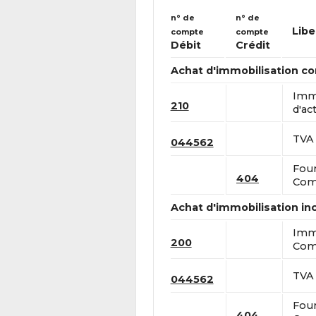
n° de
n° de
Libe
compte
compte
Débit
Crédit
Achat d'immobilisation co
Immo
210
d'act
TVA 
044562
Four
404
Comp
Achat d'immobilisation in
Immo
200
Comp
TVA 
044562
Four
404