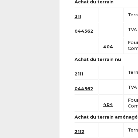
Achat du terrain
Terr
211
TVA 
044562
Four
404
Comp
Achat du terrain nu
Terr
2111
TVA 
044562
Four
404
Comp
Achat du terrain aménagé
Terr
2112