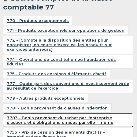
comptable 77
770 - Produits exceptionnels
771 - Produits exceptionnels sur opérations de gestion
772 - (Compte à la disposition des entités pour
enregistrer, en cours d'exercice, les produits sur
exercices antérieurs)
774 - Opérations de constitution ou liquidation des
fiducies
775 - Produits des cessions d'éléments d'actif
777 - Quote-part des subventions d'investissement virée
au résultat de l'exercice
778 - Autres produits exceptionnels
7781 - Bonis provenant de clauses d'indexation
7783 - Bonis provenant du rachat par l'entreprise
d'actions et d'obligations émises par elle - même
7756 - Prix de cession des éléments d'actifs -
Immobilisations financières