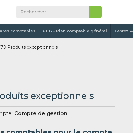
tures comptables
PCG - Plan comptable général
Testez v
0 Produits exceptionnels
roduits exceptionnels
mpte:
Compte de gestion
es comptables pour le compte