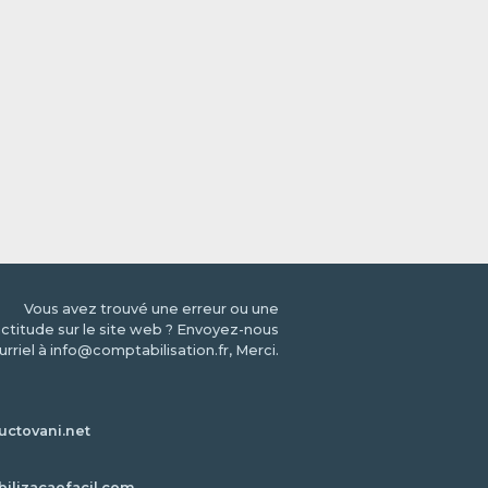
Vous avez trouvé une erreur ou une
ctitude sur le site web ? Envoyez-nous
urriel à info@comptabilisation.fr, Merci.
ctovani.net
bilizacaofacil.com