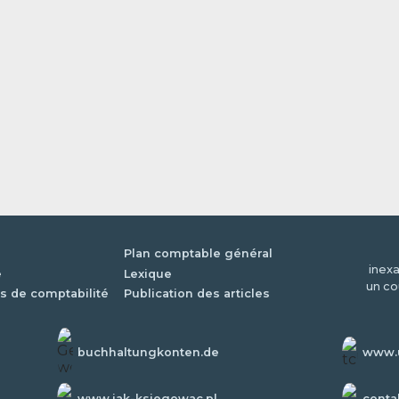
Plan comptable général
inexa
é
Lexique
un co
s de comptabilité
Publication des articles
buchhaltungkonten.de
www.u
www.jak-ksiegowac.pl
conta