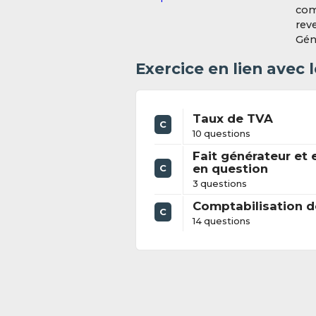
comp
rev
Géné
Exercice en lien avec
Taux de TVA
C
10 questions
Fait générateur et e
en question
C
3 questions
Comptabilisation d
C
14 questions