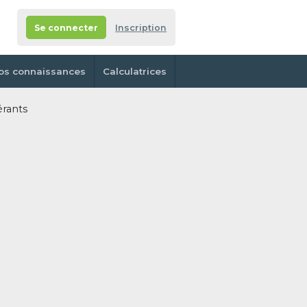
Se connecter
Inscription
os connaissances
Calculatrices
érants