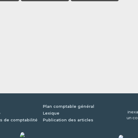
Plan comptable général
inexa
é
Lexique
un co
s de comptabilité
Publication des articles