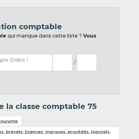
ation comptable
ple
qui manque dans cette liste ?
Vous
ple (Débit /
/
e la classe comptable 75
courante
, brevets, licences, marques, procédés, logiciels,