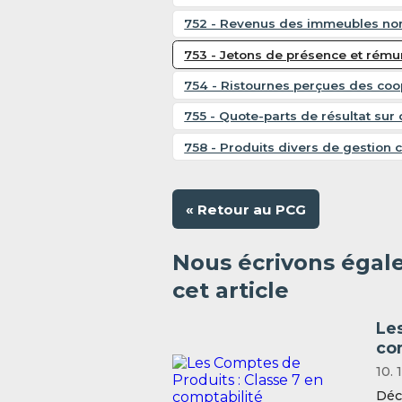
752 - Revenus des immeubles non 
753 - Jetons de présence et rému
754 - Ristournes perçues des coo
755 - Quote-parts de résultat su
758 - Produits divers de gestion 
« Retour au PCG
Nous écrivons égal
cet article
Le
co
10. 
Déc