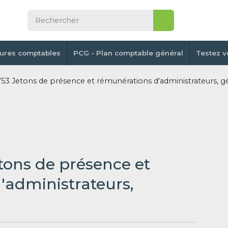
tures comptables
PCG - Plan comptable général
Testez v
3 Jetons de présence et rémunérations d'administrateurs, g
etons de présence et
'administrateurs,