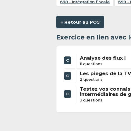
698 - Intégration fiscale
699 - 
« Retour au PCG
Exercice en lien avec
Analyse des flux I
C
11 questions
Les pièges de la T
C
2 questions
Testez vos connais
intermédiaires de 
C
3 questions