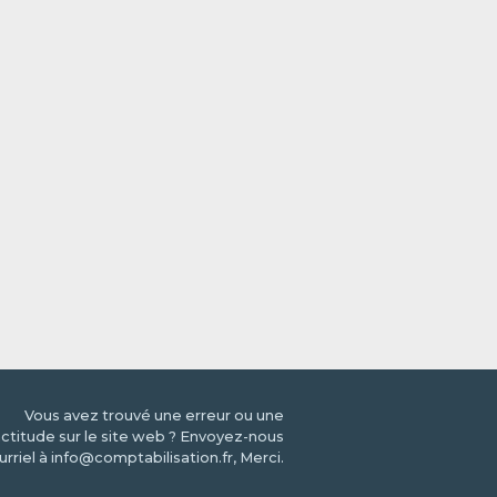
Vous avez trouvé une erreur ou une
ctitude sur le site web ? Envoyez-nous
urriel à info@comptabilisation.fr, Merci.