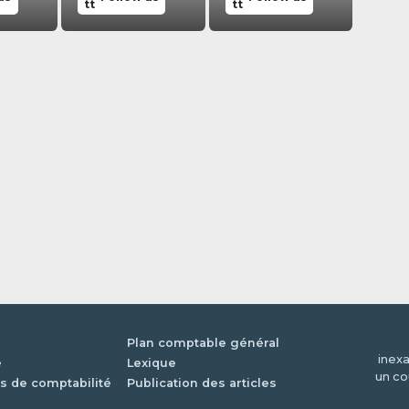
Plan comptable général
inexa
é
Lexique
un co
s de comptabilité
Publication des articles