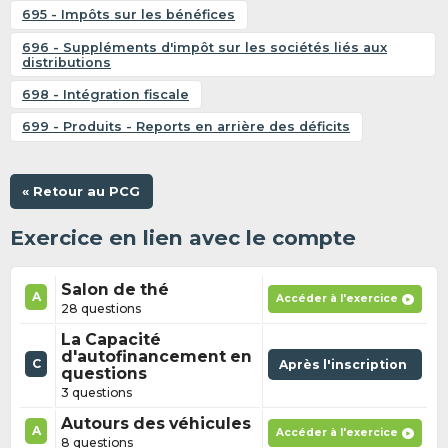
695 - Impôts sur les bénéfices
696 - Suppléments d'impôt sur les sociétés liés aux
distributions
698 - Intégration fiscale
699 - Produits - Reports en arrière des déficits
« Retour au PCG
Exercice en lien avec le compte
Salon de thé
A
Accéder à l'exercice
28 questions
La Capacité
d'autofinancement en
C
Après l'inscription
questions
3 questions
Autours des véhicules
A
Accéder à l'exercice
8 questions