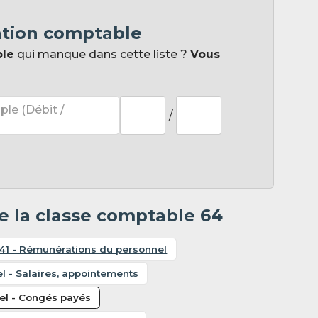
ation comptable
ple
qui manque dans cette liste ?
Vous
ple (Débit /
/
e la classe comptable 64
41 - Rémunérations du personnel
l - Salaires, appointements
el - Congés payés