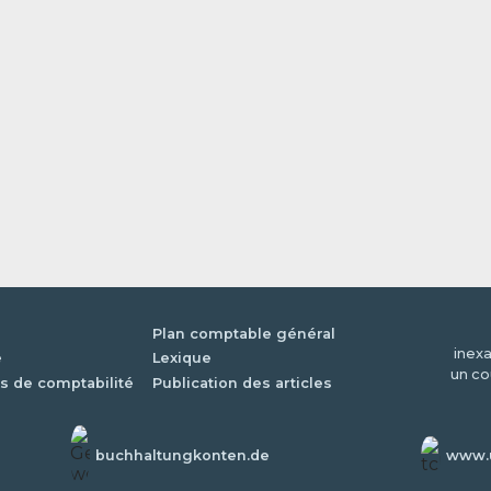
Plan comptable général
inexa
é
Lexique
un co
s de comptabilité
Publication des articles
buchhaltungkonten.de
www.u