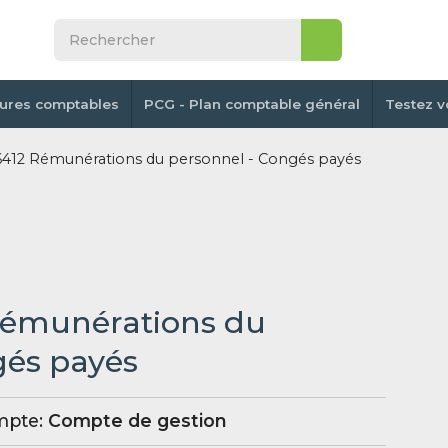
tures comptables
PCG - Plan comptable général
Testez v
412 Rémunérations du personnel - Congés payés
Rémunérations du
gés payés
mpte:
Compte de gestion