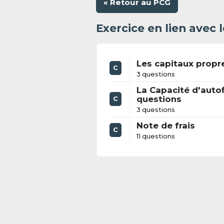
« Retour au PCG
Exercice en lien avec
Les capitaux propr
C
3 questions
La Capacité d'auto
questions
C
3 questions
Note de frais
C
11 questions