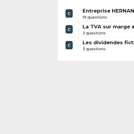
Entreprise HERNANI
C
19 questions
La TVA sur marge 
C
3 questions
Les dividendes fict
C
3 questions