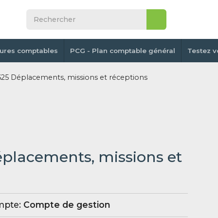
tures comptables
PCG - Plan comptable général
Testez v
5 Déplacements, missions et réceptions
éplacements, missions et
mpte:
Compte de gestion