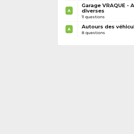
Garage VRAQUE - A
diverses
A
11 questions
Autours des véhicu
A
8 questions