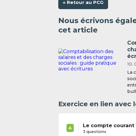
« Retour au PCG
Nous écrivons égal
cet article
Com
cha
écr
10. 
La 
soc
ent
bull
Exercice en lien avec
Le compte courant 
A
3 questions