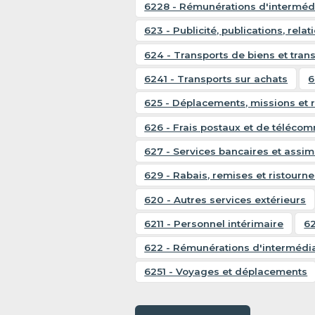
6228 - Rémunérations d'intermédi
623 - Publicité, publications, rela
624 - Transports de biens et trans
6241 - Transports sur achats
6
625 - Déplacements, missions et 
626 - Frais postaux et de téléco
627 - Services bancaires et assim
629 - Rabais, remises et ristourn
620 - Autres services extérieurs
6211 - Personnel intérimaire
62
622 - Rémunérations d'intermédia
6251 - Voyages et déplacements