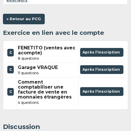
extérieurs
« Retour au PCG
Exercice en lien avec le compte
FENETITO (ventes avec
acompte)
Après l'inscription
C
8 questions
Garage VRAQUE
C
Après l'inscription
11 questions
Comment
comptabiliser une
facture de vente en
Après l'inscription
C
monnaies étrangères
4 questions
Discussion