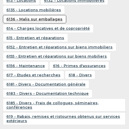
613 - Locations
6132 - Locations immobilières
6135 - Locations mobilières
6136 - Malis sur emballages
614 - Charges locatives et de copropriété
615 - Entretien et réparations
6152 - Entretien et réparations sur biens immobiliers
6155 - Entretien et réparations sur biens mobiliers
6156 - Maintenance
616 - Primes d'assurances
617 - Etudes et recherches
618 - Divers
6181 - Divers - Documentation générale
6183 - Divers - Documentation technique
6185 - Divers - Frais de collogues, séminaires,
conférences
619 - Rabais, remises et ristournes obtenus sur services
extérieurs