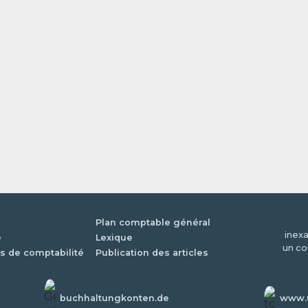
Plan comptable général
inexa
é
Lexique
un co
s de comptabilité
Publication des articles
buchhaltungkonten.de
www.u