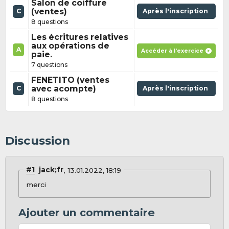
Salon de coiffure
(ventes)
Après l'inscription
C
8 questions
Les écritures relatives
aux opérations de
A
Accéder à l'exercice
paie.
7 questions
FENETITO (ventes
avec acompte)
Après l'inscription
C
8 questions
Discussion
#1
jack;fr
13.01.2022, 18:19
merci
Ajouter un commentaire