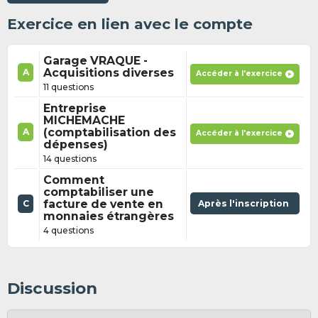
Exercice en lien avec le compte
Garage VRAQUE -
Acquisitions diverses
A
Accéder à l'exercice
11 questions
Entreprise
MICHEMACHE
(comptabilisation des
A
Accéder à l'exercice
dépenses)
14 questions
Comment
comptabiliser une
facture de vente en
Après l'inscription
C
monnaies étrangères
4 questions
Discussion