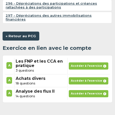
296 - Dépréciations des participations et créances
rattachées à des participations
297 - Dépréciations des autres immobilisations
financières
« Retour au PCG
Exercice en lien avec le compte
Les FNP et les CCA en
pratique
A
Accéder à l'exercice
3 questions
Achats divers
A
Accéder à l'exercice
18 questions
Analyse des flux II
A
Accéder à l'exercice
14 questions