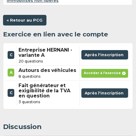
immobilisés non libérés
« Retour au PCG
Exercice en lien avec le compte
Entreprise HERNANI -
variante A
Après l'inscription
C
20 questions
Autours des véhicules
A
Accéder à l'exercice
8 questions
Fait générateur et
exigibilité de la TVA
C
Après l'inscription
en question
3 questions
Discussion