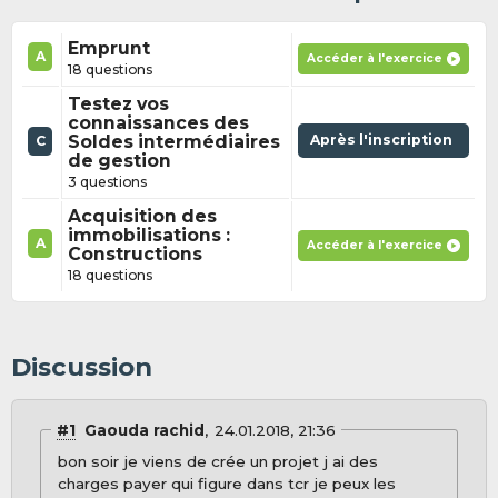
Emprunt
A
Accéder à l'exercice
18 questions
Testez vos
connaissances des
Soldes intermédiaires
Après l'inscription
C
de gestion
3 questions
Acquisition des
immobilisations :
A
Accéder à l'exercice
Constructions
18 questions
Discussion
#1
Gaouda rachid
24.01.2018, 21:36
bon soir je viens de crée un projet j ai des
charges payer qui figure dans tcr je peux les