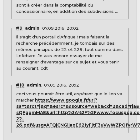
sont à créer dans la comptabilité du
concessionnaire, en addition des subdivisions ...
#9
admin
07.09.2016, 20:02
il s'agit d'un portail d'Afrique ! mais faisant la
recherche précédemment, je tombais sur des
mêmes principes de 22 et 229, tout comme dans
Lefebvre. Je vais encore essayer de me
renseigner d'avantage sur ce sujet et vous tenir
au courant. cdt
#10
admin
07.09.2016, 20:12
ceci vous pourrait être util, espérant que le lien va
marcher
https://www.google.fr/url?
sa=t&rct=j&q=&esrc=s&source=web&cd=2&cad=rj
sQFggmMAE&url=http%3A%2F%2Fwww.focuspcg.com
22-
26.pdf&usg=AFQjCNGljaqE621yFjtF3uVwWZPOfvrW7