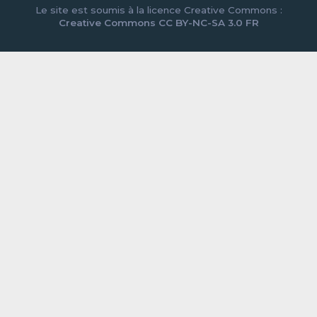
Le site est soumis à la licence Creative Commons :
Creative Commons CC BY-NC-SA 3.0 FR