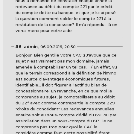
nous a demandé de constater chaque année la
redevance au débit du compte 221 par le crédit
du compte dette ou banque. et que je lui ai posé
la question comment solder le compte 221 à la
restitution de la concession? Il m'a répondu : là on
verra. merci pour votre aide
#6
admin
06.09.2016, 20:50
Bonjour. Bien gentille votre CAC ;) J'avoue que ce
sujet n'est vraiment pas mon domaine, jamais
amenée à comptabiliser un tel cas... :/ En effet, vu
que le terrain correspond à la définition de l'immo,
est source d'avantages économiques futures,
identifiable... il doit figurer à l'actif du bilan de
concessionnaire. En revanche, en ce que moi je
comprends au sujet, je comptabiliserais au débit
du 22* avec comme contrepartie le compte 229
"droits du concédant" Les redevances annuelles
ensuite soit au sous-compte dédié du 651, ou par
assimilation dans un sous-compte du 613. Je ne
comprends pas trop pour quoi le CAC le
considère comme faut, cette possibilité étant