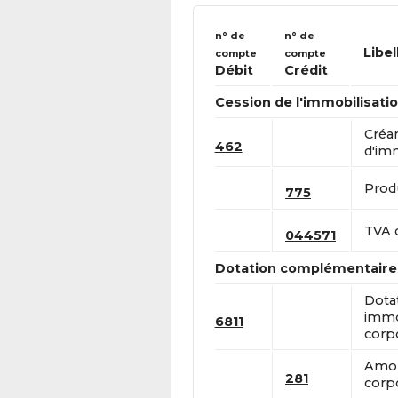
n° de
n° de
Libel
compte
compte
Débit
Crédit
Cession de l'immobilisatio
Créa
462
d'imm
Produ
775
TVA 
044571
Dotation complémentaire
Dota
immob
6811
corpo
Amor
281
corpo