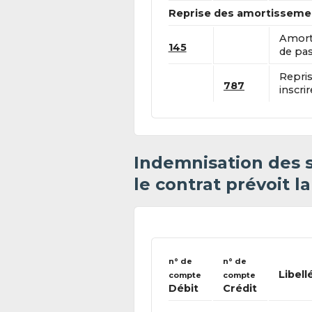
Reprise des amortisseme
Amort
145
de pas
Repris
787
inscri
Indemnisation des si
le contrat prévoit l
n° de
n° de
Libell
compte
compte
Débit
Crédit