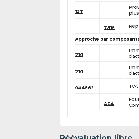
Prov
157
plus
Repr
7815
Approche par composant
Immo
210
d'act
Immo
210
d'act
TVA 
044562
Four
404
Comp
Réévaluation libre