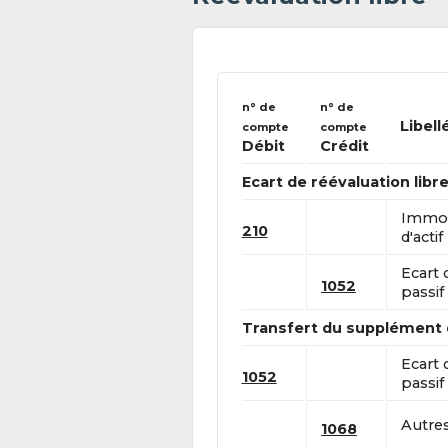
n° de
n° de
Libell
compte
compte
Débit
Crédit
Ecart de réévaluation libr
Immob
210
d'actif
Ecart 
1052
passif
Transfert du supplément 
Ecart 
1052
passif
Autres
1068