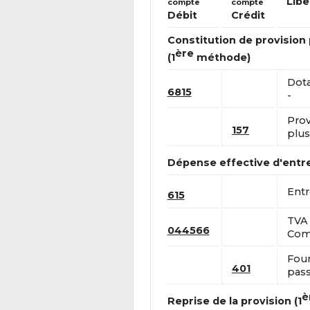
Libe
compte
compte
Débit
Crédit
Constitution de provision
ère
(1
méthode)
Dota
6815
-
Prov
157
plus
Dépense effective d'entre
Entr
615
TVA 
044566
Comp
Four
401
pass
è
Reprise de la provision (1